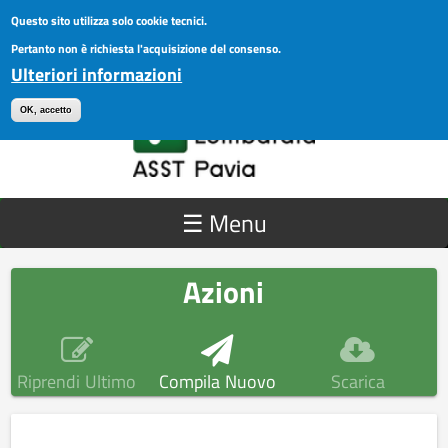
Salta al contenuto principale
Questo sito utilizza solo cookie tecnici.
ASST Pavia
ACCEDI AI SERVIZI
Pertanto non è richiesta l'acquisizione del consenso.
Ulteriori informazioni
OK, accetto
☰ Menu
Azioni
Riprendi Ultimo
Compila Nuovo
Scarica